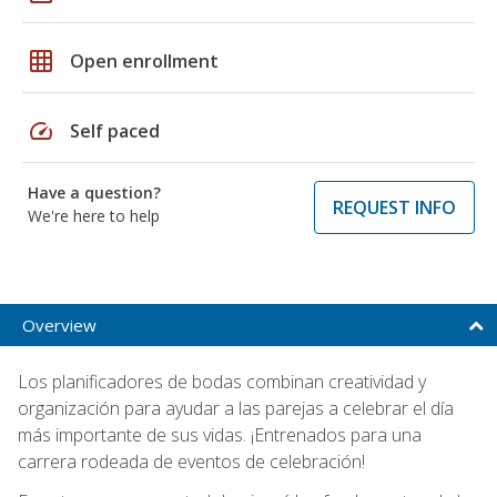
grid_on
Open enrollment
speed
Self paced
Have a question?
REQUEST INFO
We're here to help
Overview
Los planificadores de bodas combinan creatividad y
organización para ayudar a las parejas a celebrar el día
más importante de sus vidas. ¡Entrenados para una
carrera rodeada de eventos de celebración!