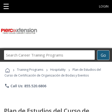
☰
LOGIN
Search
Go
Career
Training
›
›
›
Programs
Training Programs
Hospitality
Plan de Estudios del
Curso de Certificación de Organización de Bodas y Eventos
phone
Call Us: 855.520.6806
Plan de Estudios del Curso de