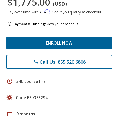
$1,775.00
(USD)
Affirm
Pay over time with
. See if you qualify at checkout.
Payment & Funding:
view your options
ENROLL NOW
Call Us: 855.520.6806
phone
schedule
340 course hrs
Code ES-GES294
calendar_today
9 months