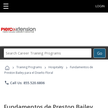
☰
LOGIN
Search
Go
Career
Training
›
›
›
Programs
Training Programs
Hospitality
Fundamentos de
Preston Bailey para el Diseño Floral
phone
Call Us: 855.520.6806
Fundamentos de Preston Bailey