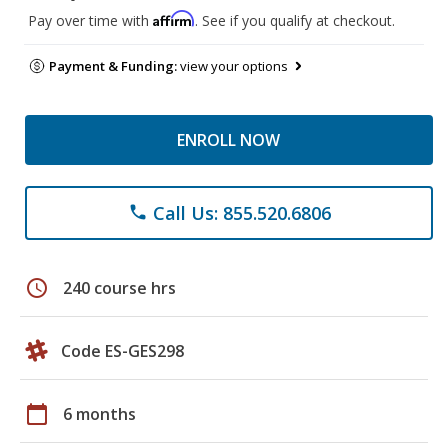
Affirm
Pay over time with
. See if you qualify at checkout.
Payment & Funding:
view your options
ENROLL NOW
Call Us: 855.520.6806
phone
schedule
240 course hrs
Code ES-GES298
calendar_today
6 months