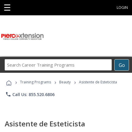
☰
LOGIN
Search
Go
Career
Training
›
›
›
Programs
Training Programs
Beauty
Asistente de Esteticista
phone
Call Us: 855.520.6806
Asistente de Esteticista