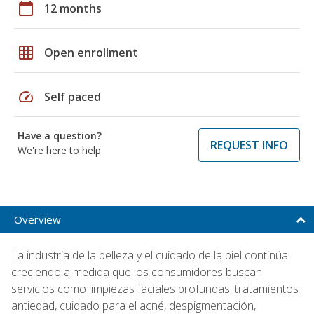
calendar_today
12 months
grid_on
Open enrollment
speed
Self paced
Have a question?
REQUEST INFO
We're here to help
Overview
La industria de la belleza y el cuidado de la piel continúa
creciendo a medida que los consumidores buscan
servicios como limpiezas faciales profundas, tratamientos
antiedad, cuidado para el acné, despigmentación,