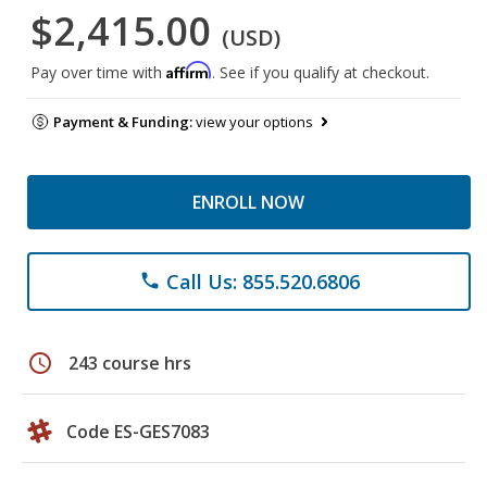
$2,415.00
(USD)
Affirm
Pay over time with
. See if you qualify at checkout.
Payment & Funding:
view your options
ENROLL NOW
Call Us: 855.520.6806
phone
schedule
243 course hrs
Code ES-GES7083